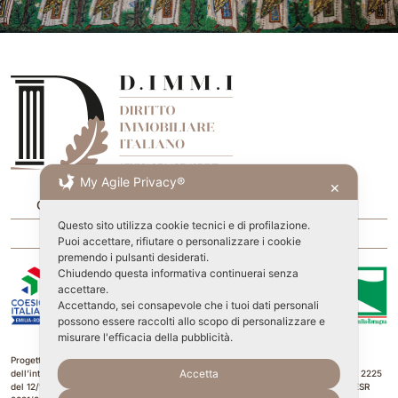
My Agile Privacy®
✕
Come funziona D.IMM.I
Entra
Questo sito utilizza cookie tecnici e di profilazione.
Recupero Password
Privacy Policy
Puoi accettare, rifiutare o personalizzare i cookie
premendo i pulsanti desiderati.
Chiudendo questa informativa continuerai senza
accettare.
Accettando, sei consapevole che i tuoi dati personali
possono essere raccolti allo scopo di personalizzare e
misurare l'efficacia della pubblicità.
Progetto ammesso a finanziamento a fondo perduto, nella quota pari al 40%
Accetta
dell’intero, a seguito di candidatura sul bando Regione Emilia Romagna D.G.R. N. 2225
del 12/12/2022, modificato con D.G.R. n. 1984 del 20/11/2023, programma POR FESR