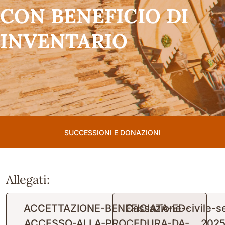
CON BENEFICIO DI
INVENTARIO
SUCCESSIONI E DONAZIONI
Allegati:
ACCETTAZIONE-BENEFICIATA-ED-
Cassazione-civile-s
ACCESSO-ALLA-PROCEDURA-DA-
202