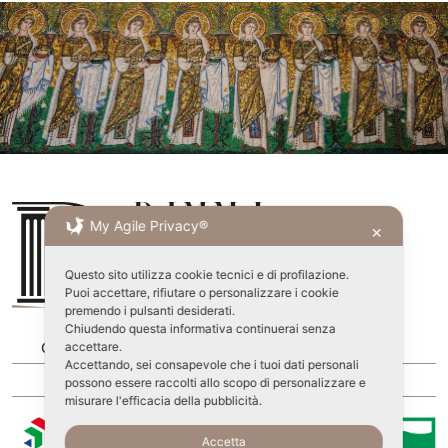
My Agile Privacy®
✕
Questo sito utilizza cookie tecnici e di profilazione.
Puoi accettare, rifiutare o personalizzare i cookie
premendo i pulsanti desiderati.
Chiudendo questa informativa continuerai senza
Come funziona D.IMM.I
Entra
accettare.
Accettando, sei consapevole che i tuoi dati personali
Recupero Password
Privacy Policy
possono essere raccolti allo scopo di personalizzare e
misurare l'efficacia della pubblicità.
Accetta